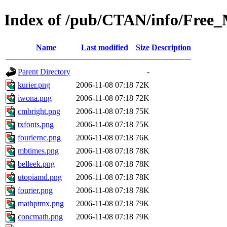
Index of /pub/CTAN/info/Free
Name
Last modified
Size
Description
Parent Directory
-
kurier.png
2006-11-08 07:18
72K
iwona.png
2006-11-08 07:18
72K
cmbright.png
2006-11-08 07:18
75K
txfonts.png
2006-11-08 07:18
75K
fouriernc.png
2006-11-08 07:18
76K
mbtimes.png
2006-11-08 07:18
78K
belleek.png
2006-11-08 07:18
78K
utopiamd.png
2006-11-08 07:18
78K
fourier.png
2006-11-08 07:18
78K
mathptmx.png
2006-11-08 07:18
79K
concmath.png
2006-11-08 07:18
79K