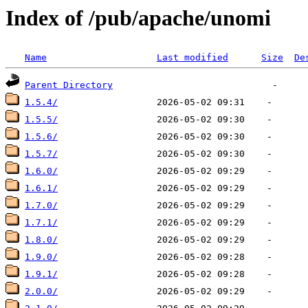
Index of /pub/apache/unomi
Name
Last modified
Size
De
Parent Directory
1.5.4/
1.5.5/
1.5.6/
1.5.7/
1.6.0/
1.6.1/
1.7.0/
1.7.1/
1.8.0/
1.9.0/
1.9.1/
2.0.0/