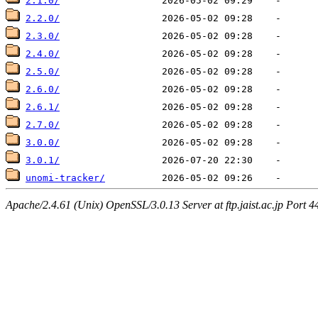
2.1.0/
2.2.0/
2.3.0/
2.4.0/
2.5.0/
2.6.0/
2.6.1/
2.7.0/
3.0.0/
3.0.1/
unomi-tracker/
Apache/2.4.61 (Unix) OpenSSL/3.0.13 Server at ftp.jaist.ac.jp Port 4