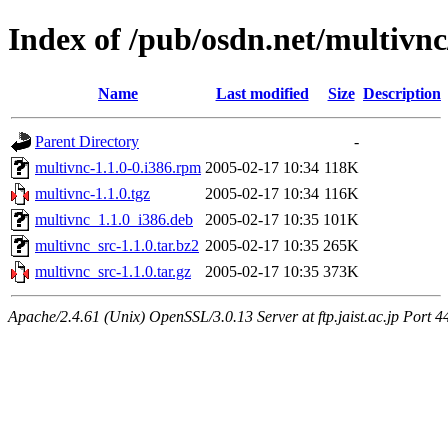
Index of /pub/osdn.net/multivn
Name
Last modified
Size
Description
Parent Directory
-
multivnc-1.1.0-0.i386.rpm
2005-02-17 10:34
118K
multivnc-1.1.0.tgz
2005-02-17 10:34
116K
multivnc_1.1.0_i386.deb
2005-02-17 10:35
101K
multivnc_src-1.1.0.tar.bz2
2005-02-17 10:35
265K
multivnc_src-1.1.0.tar.gz
2005-02-17 10:35
373K
Apache/2.4.61 (Unix) OpenSSL/3.0.13 Server at ftp.jaist.ac.jp Port 4