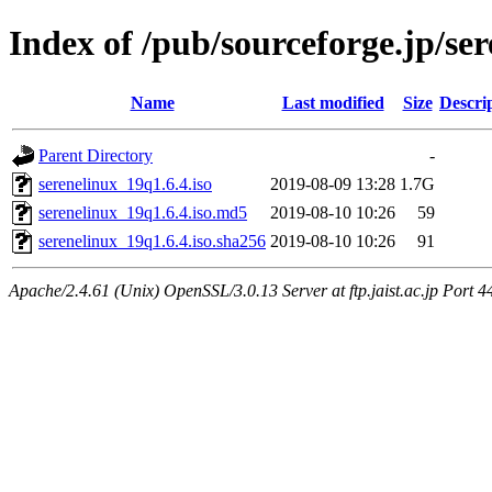
Index of /pub/sourceforge.jp/se
Name
Last modified
Size
Descri
Parent Directory
-
serenelinux_19q1.6.4.iso
2019-08-09 13:28
1.7G
serenelinux_19q1.6.4.iso.md5
2019-08-10 10:26
59
serenelinux_19q1.6.4.iso.sha256
2019-08-10 10:26
91
Apache/2.4.61 (Unix) OpenSSL/3.0.13 Server at ftp.jaist.ac.jp Port 4