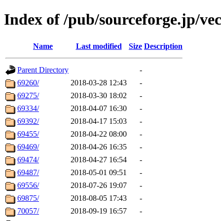
Index of /pub/sourceforge.jp/vec
Name
Last modified
Size
Description
Parent Directory
-
69260/
2018-03-28 12:43
-
69275/
2018-03-30 18:02
-
69334/
2018-04-07 16:30
-
69392/
2018-04-17 15:03
-
69455/
2018-04-22 08:00
-
69469/
2018-04-26 16:35
-
69474/
2018-04-27 16:54
-
69487/
2018-05-01 09:51
-
69556/
2018-07-26 19:07
-
69875/
2018-08-05 17:43
-
70057/
2018-09-19 16:57
-