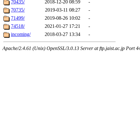
70435/
2018-12-20 08:59
-
70735/
2019-03-11 08:27
-
71499/
2019-08-26 10:02
-
74518/
2021-01-27 17:21
-
incoming/
2018-03-27 13:34
-
Apache/2.4.61 (Unix) OpenSSL/3.0.13 Server at ftp.jaist.ac.jp Port 4